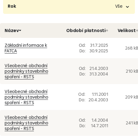
Vše
Obchodní podmínky
Oznámení
Rok
Vše
Formuláře pro fyzické osoby (30)
Sazebník úhrad
Ostatní
Vše
2026
2025
2024
2023
2022
2021
Formuláře pro právnické osoby (26)
2020
2019
2018
2017
2016
2015
2014
Název
Období platnosti
Velikost
Povinně uveřejňované informace (216)
2013
2012
2011
2010
2009
2008
2007
Základní informace k
Od:
31.7.2025
Sdělení stavební spořitelny (5)
2006
2005
2004
2003
2002
2001
2000
268 k
FATCA
Do:
30.9.2025
1999
1998
1997
Pojištění úvěru (1)
Všeobecné obchodní
Od:
21.4.2003
Archiv dokumentů (232)
podmínky stavebního
210 k
Do:
31.3.2004
spoření - RSTS
Všeobecné obchodní
Od:
1.11.2001
podmínky stavebního
209 k
Do:
20.4.2003
spoření - RSTS
Všeobecné obchodní
Od:
1.4.2004
podmínky stavebního
241 k
Do:
14.7.2011
spoření - RSTS