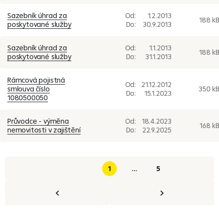
Sazebník úhrad za
Od:
1.2.2013
188 k
poskytované služby
Do:
30.9.2013
Sazebník úhrad za
Od:
1.1.2013
188 k
poskytované služby
Do:
31.1.2013
Rámcová pojistná
Od:
21.12.2012
smlouva číslo
350 k
Do:
15.1.2023
1080500050
Průvodce - výměna
Od:
18.4.2023
168 k
nemovitosti v zajištění
Do:
22.9.2025
1
…
5