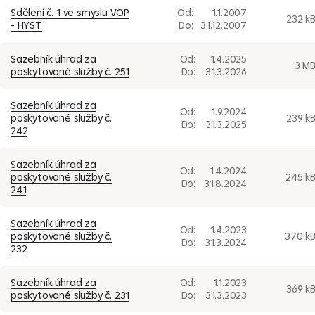
Sdělení č. 1 ve smyslu VOP
Od:
1.1.2007
232 k
- HYST
Do:
31.12.2007
Sazebník úhrad za
Od:
1.4.2025
3 M
poskytované služby č. 251
Do:
31.3.2026
Sazebník úhrad za
Od:
1.9.2024
poskytované služby č.
239 k
Do:
31.3.2025
242
Sazebník úhrad za
Od:
1.4.2024
poskytované služby č.
245 k
Do:
31.8.2024
241
Sazebník úhrad za
Od:
1.4.2023
poskytované služby č.
370 k
Do:
31.3.2024
232
Sazebník úhrad za
Od:
1.1.2023
369 k
poskytované služby č. 231
Do:
31.3.2023