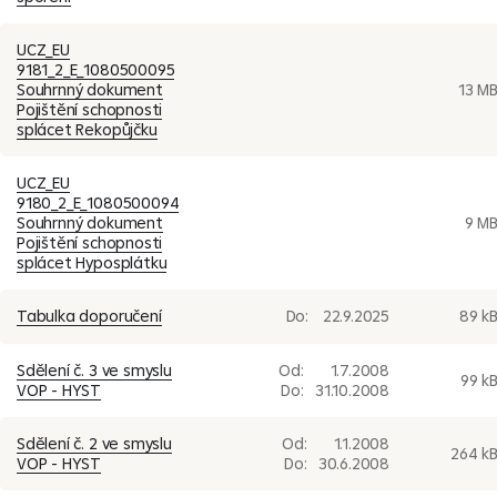
UCZ_EU
9181_2_E_1080500095
Souhrnný dokument
13 M
Pojištění schopnosti
splácet Rekopůjčku
UCZ_EU
9180_2_E_1080500094
Souhrnný dokument
9 M
Pojištění schopnosti
splácet Hyposplátku
Tabulka doporučení
Do:
22.9.2025
89 k
Sdělení č. 3 ve smyslu
Od:
1.7.2008
99 k
VOP - HYST
Do:
31.10.2008
Sdělení č. 2 ve smyslu
Od:
1.1.2008
264 k
VOP - HYST
Do:
30.6.2008