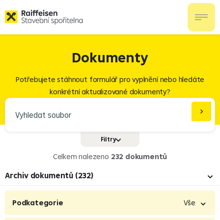
Dokumenty
Potřebujete stáhnout formulář pro vyplnění nebo hledáte
konkrétní aktualizované dokumenty?
Filtry
Formáty
PDF
Celkem nalezeno
232 dokumentů
XLS/XLSX
Archiv dokumentů (232)
DOC/DOCX
Vše (536)
Podkategorie
Vše
Dokumenty a sazebníky (26)