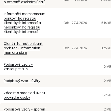
o ochraně osobních údajů
Informační memorandum
bankovního registru
klientských informací a
Od:
27.4.2026
516 k
nebankovního registru
klientských informací
Client information bank
register – Information
Od:
27.4.2026
396 k
memorandum
Podpisové vzory -
2 M
zastoupená PO
Podpisový vzor - úvěry
2 M
Žádost o modelaci úvěru
89 k
právnické osoby
Podpisové vzory - spoření
2 M