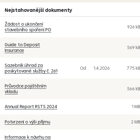
Nejstahovanější dokumenty
Formuláře pro fyzické osoby (30)
Formuláře pro právnické osoby (26)
Žádost o ukončení
926 k
stavebního spoření PO
Povinně uveřejňované informace (216)
Guide to Deposit
Sdělení stavební spořitelny (5)
569 k
Insurance
Pojištění úvěru (1)
Sazebník úhrad za
Od:
1.4.2026
775 k
Archiv dokumentů (232)
poskytované služby č. 261
Průvodce pojištěním
566 k
vkladu
Annual Report RSTS 2024
1 M
Potvrzení o výši příjmu
2 M
Informace k návrhu na