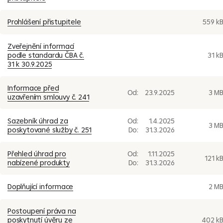
Prohlášení přistupitele
559 k
Zveřejnění informací
podle standardu ČBA č.
31 k
31 k 30.9.2025
Informace před
Od:
23.9.2025
3 M
uzavřením smlouvy č. 241
Sazebník úhrad za
Od:
1.4.2025
3 M
poskytované služby č. 251
Do:
31.3.2026
Přehled úhrad pro
Od:
1.11.2025
121 k
nabízené produkty
Do:
31.3.2026
Doplňující informace
2 M
Postoupení práva na
poskytnutí úvěru ze
402 k