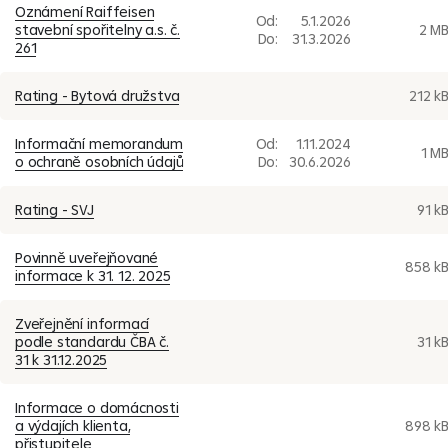
Oznámení Raiffeisen
Od:
5.1.2026
stavební spořitelny a.s. č.
2 M
Do:
31.3.2026
261
Rating - Bytová družstva
212 k
Informační memorandum
Od:
1.11.2024
1 M
o ochraně osobních údajů
Do:
30.6.2026
Rating - SVJ
91 k
Povinně uveřejňované
858 k
informace k 31. 12. 2025
Zveřejnění informací
podle standardu ČBA č.
31 k
31 k 31.12.2025
Informace o domácnosti
a výdajích klienta,
898 k
přistupitele