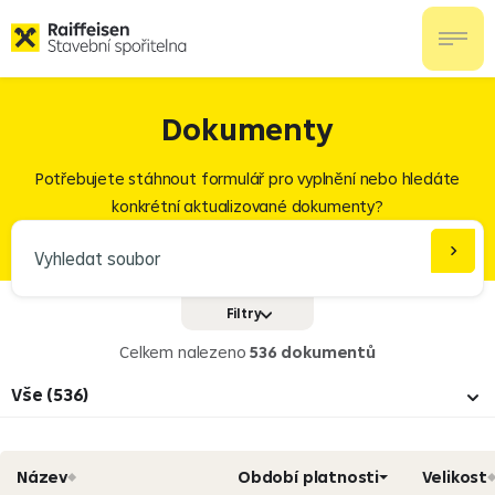
Dokumenty
Potřebujete stáhnout formulář pro vyplnění nebo hledáte
konkrétní aktualizované dokumenty?
Filtry
Formáty
PDF
Celkem nalezeno
536 dokumentů
XLS/XLSX
Vše (536)
DOC/DOCX
Vše (536)
Název
Období platnosti
Velikost
Dokumenty a sazebníky (26)