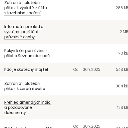
Zahraniční platební
příkaz k výplatě z účtu
288 k
stavebního spoření
Informační přehled o
systému pojištění
2 M
právnické osoby
Pokyn k čerpání úvěru -
98 k
příloha Seznam dokladů
Kdo je skutečný majitel
Od:
30.9.2025
568 k
Zahraniční platební
304 k
příkaz k čerpání úvěru
Přehled amerických indicií
a požadované
128 k
dokumenty
Od:
30.9.2025