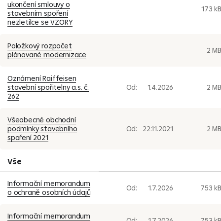
ukončení smlouvy o
173 k
stavebním spoření
nezletilce se VZORY
Položkový rozpočet
2 M
plánované modernizace
Oznámení Raiffeisen
stavební spořitelny a.s. č.
Od:
1.4.2026
2 M
262
Všeobecné obchodní
podmínky stavebního
Od:
22.11.2021
2 M
spoření 2021
Vše
Informační memorandum
Od:
1.7.2026
753 k
o ochraně osobních údajů
Informační memorandum
Od:
1.7.2026
753 k