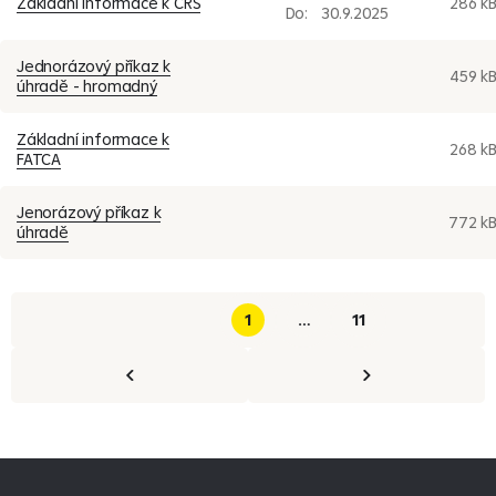
Základní informace k CRS
286 k
Do:
30.9.2025
Jednorázový příkaz k
459 k
úhradě - hromadný
Základní informace k
268 k
FATCA
Jenorázový příkaz k
772 k
úhradě
1
…
11