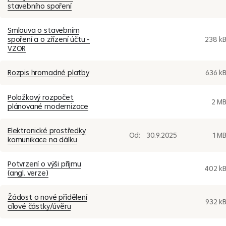
stavebního spoření
Smlouva o stavebním
spoření a o zřízení účtu -
238 k
VZOR
Rozpis hromadné platby
636 k
Položkový rozpočet
2 M
plánované modernizace
Elektronické prostředky
Od:
30.9.2025
1 M
komunikace na dálku
Potvrzení o výši příjmu
402 k
(angl. verze)
Žádost o nové přidělení
932 k
cílové částky/úvěru