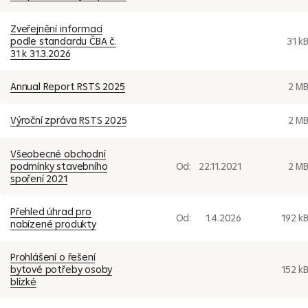
Zveřejnění informací
podle standardu ČBA č.
31 k
31 k 31.3.2026
Annual Report RSTS 2025
2 M
Výroční zpráva RSTS 2025
2 M
Všeobecné obchodní
podmínky stavebního
Od:
22.11.2021
2 M
spoření 2021
Přehled úhrad pro
Od:
1.4.2026
192 k
nabízené produkty
Prohlášení o řešení
bytové potřeby osoby
152 k
blízké