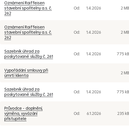
Oznámení Raiffeisen
stavební spořitelny a.s. č.
Od:
1.4.2026
2 M
262
Oznámení Raiffeisen
stavební spořitelny a.s. č.
Od:
1.4.2026
2 M
262
Sazebník úhrad za
Od:
1.4.2026
775 k
poskytované služby č. 261
Vypořádání smlouvy při
2 M
úmrtí klienta
Sazebník úhrad za
Od:
1.4.2026
775 k
poskytované služby č. 261
Průvodce - doplnění,
výměna, vyvázání
Od:
6.1.2026
235 k
přistupitele