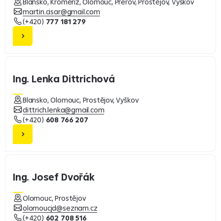
Blansko, Kroměříž, Olomouc, Přerov, Prostějov, Vyškov
martin.cisar@gmail.com
(+420)
777 181 279
Ing. Lenka Dittrichová
Blansko, Olomouc, Prostějov, Vyškov
dittrich.lenka@gmail.com
(+420)
608 766 207
Ing. Josef Dvořák
Olomouc, Prostějov
olomoucjd@seznam.cz
(+420)
602 708 516