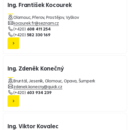
Ing. František Kocourek
Olomouc, Přerov, Prostějov, Vyškov
kocourek.fr@seznam.cz
(+420)
608 411 254
(+420)
582 330 169
Ing. Zdeněk Konečný
Bruntál, Jeseník, Olomouc, Opava, Šumperk
zdenek.konecny@quick.cz
(+420)
603 934 239
Ing. Viktor Kovalec