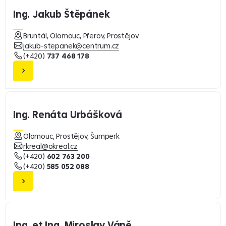
Ing. Jakub Štěpánek
Bruntál, Olomouc, Přerov, Prostějov
jakub-stepanek@centrum.cz
(+420)
737 468 178
Ing. Renáta Urbášková
Olomouc, Prostějov, Šumperk
rkreal@okreal.cz
(+420)
602 763 200
(+420)
585 052 088
Ing. et Ing. Miroslav Váně