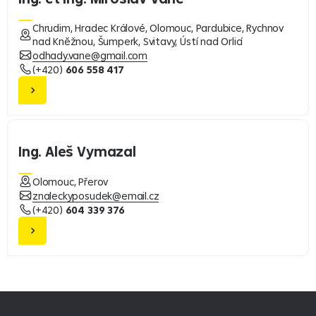
Chrudim, Hradec Králové, Olomouc, Pardubice, Rychnov
nad Kněžnou, Šumperk, Svitavy, Ústí nad Orlicí
odhady.vane@gmail.com
(+420)
606 558 417
Ing. Aleš Vymazal
Olomouc, Přerov
znaleckyposudek@email.cz
(+420)
604 339 376