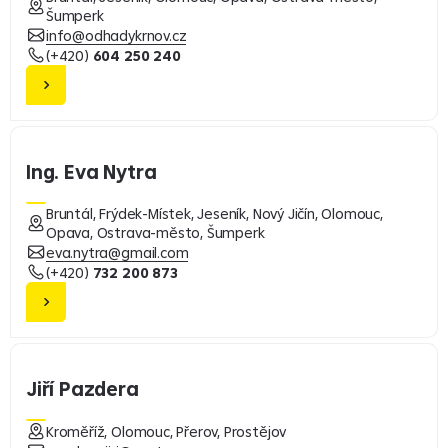
Šumperk
info@odhadykrnov.cz
(+420)
604 250 240
Ing. Eva Nytra
Bruntál, Frýdek-Místek, Jeseník, Nový Jičín, Olomouc,
Opava, Ostrava-město, Šumperk
eva.nytra@gmail.com
(+420)
732 200 873
Jiří Pazdera
Kroměříž, Olomouc, Přerov, Prostějov