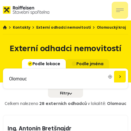
Kontakty
Externí odhadci nemovitostí
Olomoucký kraj
Externí odhadci nemovitostí
Podle lokace
Podle jména
Filtry
Služby
Doplňkové penzijní spoření
Celkem nalezeno
28 externích odhadců
v lokalitě:
Olomouc
Úvěry pro právnické osoby
Investice
Ing. Antonín Bretšnajdr