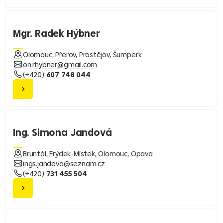
Mgr. Radek Hýbner
Olomouc, Přerov, Prostějov, Šumperk
on.rhybner@gmail.com
(+420)
607 748 044
Ing. Simona Jandová
Bruntál, Frýdek-Místek, Olomouc, Opava
ings.jandova@seznam.cz
(+420)
731 455 504