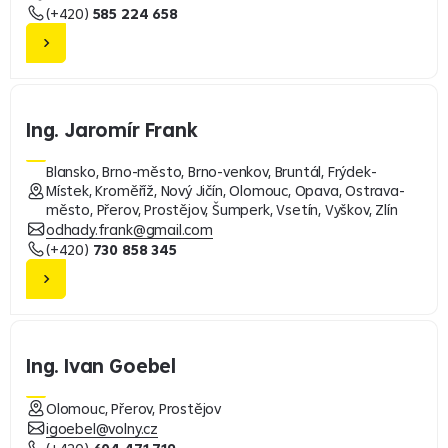
(+420)
585 224 658
Ing. Jaromír Frank
Blansko, Brno-město, Brno-venkov, Bruntál, Frýdek-
Místek, Kroměříž, Nový Jičín, Olomouc, Opava, Ostrava-
město, Přerov, Prostějov, Šumperk, Vsetín, Vyškov, Zlín
odhady.frank@gmail.com
(+420)
730 858 345
Ing. Ivan Goebel
Olomouc, Přerov, Prostějov
igoebel@volny.cz