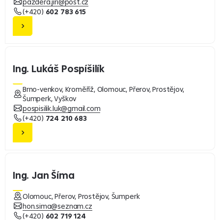
pazdera.jiri@post.cz
(+420)
602 783 615
Ing. Lukáš Pospíšilík
Brno-venkov, Kroměříž, Olomouc, Přerov, Prostějov,
Šumperk, Vyškov
pospisilik.luk@gmail.com
(+420)
724 210 683
Ing. Jan Šíma
Olomouc, Přerov, Prostějov, Šumperk
hon.sima@seznam.cz
(+420)
602 719 124