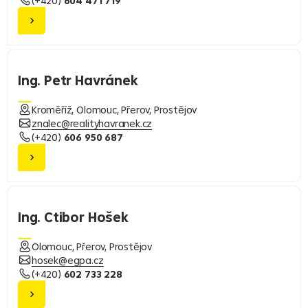
(+420)
604 471 719
Ing. Petr Havránek
Kroměříž, Olomouc, Přerov, Prostějov
znalec@realityhavranek.cz
(+420)
606 950 687
Ing. Ctibor Hošek
Olomouc, Přerov, Prostějov
hosek@egpa.cz
(+420)
602 733 228