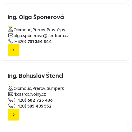
Ing. Olga Šponerová
Olomouc, Přerov, Prostějov
olga.sponerova@centrum.cz
(+420)
731 354 344
Ing. Bohuslav Štencl
Olomouc, Přerov, Šumperk
rkastra@volny.cz
(+420)
602 725 436
(+420)
585 435 552