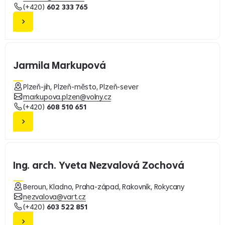
(+420)
602 333 765
Jarmila Markupová
Plzeň-jih, Plzeň-město, Plzeň-sever
markupova.plzen@volny.cz
(+420)
608 510 651
Ing. arch. Yveta Nezvalová Zochová
Beroun, Kladno, Praha-západ, Rakovník, Rokycany
nezvalova@vart.cz
(+420)
603 522 851