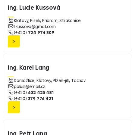
Ing. Lucie Kussová
Klatovy, Písek, Příbram, Strakonice
l.kussova@gmail.com
(+420)
724 974 309
Ing. Karel Lang
Domažlice, Klatovy, Plzeň-jih, Tachov
pplusl@email.cz
(+420)
602 425 481
(+420)
379 776 421
Ing. Petr Lang