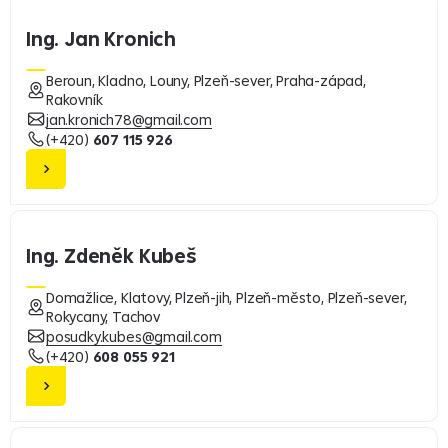
Ing. Jan Kronich
Beroun, Kladno, Louny, Plzeň-sever, Praha-západ,
Rakovník
jan.kronich78@gmail.com
(+420)
607 115 926
Ing. Zdeněk Kubeš
Domažlice, Klatovy, Plzeň-jih, Plzeň-město, Plzeň-sever,
Rokycany, Tachov
posudky.kubes@gmail.com
(+420)
608 055 921