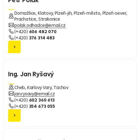
Domažlice, Klatovy, Plzeň-jih, Plzeň-město, Plzeň-sever,
Prachatice, Strakonice
polak.odhadce@email.cz
(+420)
606 482 070
(+420)
376 314 483
Ing. Jan Ryšavý
Cheb, Karlovy Vary, Tachov
jan.rysavy@email.cz
(+420)
602 360 613
(+420)
354 673 055