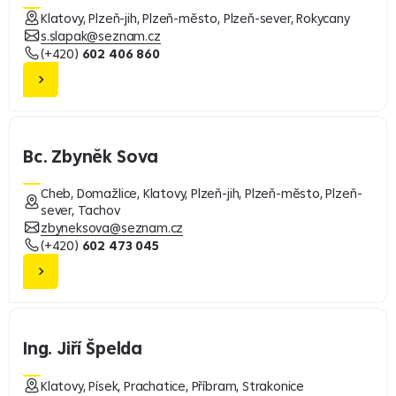
Klatovy, Plzeň-jih, Plzeň-město, Plzeň-sever, Rokycany
s.slapak@seznam.cz
(+420)
602 406 860
Bc. Zbyněk Sova
Cheb, Domažlice, Klatovy, Plzeň-jih, Plzeň-město, Plzeň-
sever, Tachov
zbyneksova@seznam.cz
(+420)
602 473 045
Ing. Jiří Špelda
Klatovy, Písek, Prachatice, Příbram, Strakonice