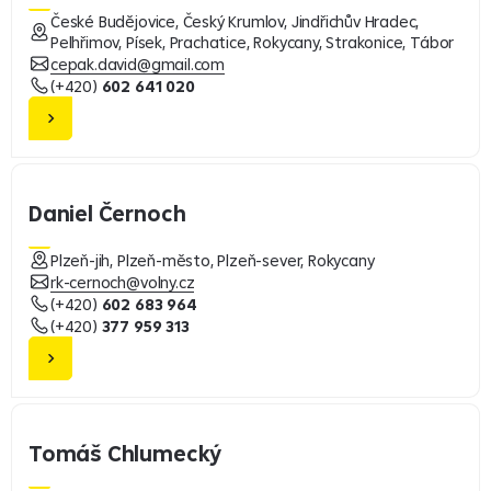
České Budějovice, Český Krumlov, Jindřichův Hradec,
Pelhřimov, Písek, Prachatice, Rokycany, Strakonice, Tábor
cepak.david@gmail.com
(+420)
602 641 020
Daniel Černoch
Plzeň-jih, Plzeň-město, Plzeň-sever, Rokycany
rk-cernoch@volny.cz
(+420)
602 683 964
(+420)
377 959 313
Tomáš Chlumecký