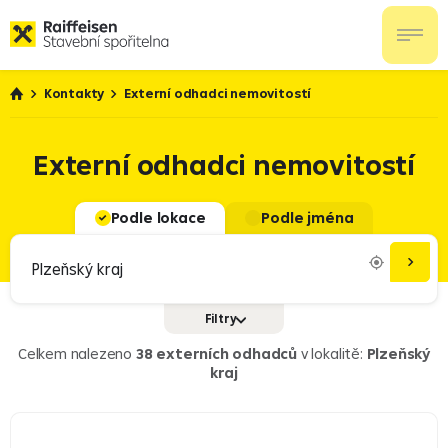
Kontakty
Externí odhadci nemovitostí
Externí odhadci nemovitostí
Podle lokace
Podle jména
Filtry
Služby
Doplňkové penzijní spoření
Celkem nalezeno
38 externích odhadců
v lokalitě:
Plzeňský
kraj
Úvěry pro právnické osoby
Investice