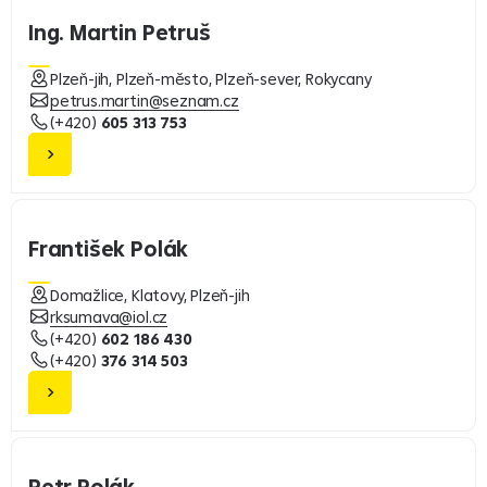
Ing. Martin Petruš
Plzeň-jih, Plzeň-město, Plzeň-sever, Rokycany
petrus.martin@seznam.cz
(+420)
605 313 753
František Polák
Domažlice, Klatovy, Plzeň-jih
rksumava@iol.cz
(+420)
602 186 430
(+420)
376 314 503
Petr Polák