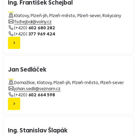
Ing. František Schejbal
Klatovy, Plzeň-jih, Plzeň-město, Plzeň-sever, Rokycany
fschejbal@volny.cz
(+420)
602 680 282
(+420)
377 969 424
Jan Sedláček
Domažlice, Klatovy, Plzeň-jih, Plzeň-město, Plzeň-sever
johan.sedli@seznam.cz
(+420)
602 664 598
Ing. Stanislav Šlapák