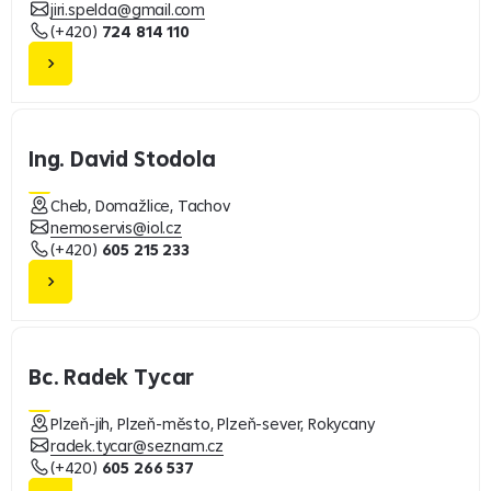
jiri.spelda@gmail.com
(+420)
724 814 110
Ing. David Stodola
Cheb, Domažlice, Tachov
nemoservis@iol.cz
(+420)
605 215 233
Bc. Radek Tycar
Plzeň-jih, Plzeň-město, Plzeň-sever, Rokycany
radek.tycar@seznam.cz
(+420)
605 266 537