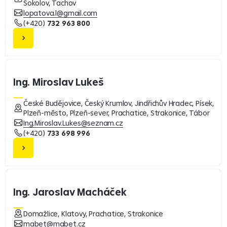
Sokolov, Tachov
lopatova.l@gmail.com
(+420)
732 963 800
Ing. Miroslav Lukeš
České Budějovice, Český Krumlov, Jindřichův Hradec, Písek,
Plzeň-město, Plzeň-sever, Prachatice, Strakonice, Tábor
Ing.Miroslav.Lukes@seznam.cz
(+420)
733 698 996
Ing. Jaroslav Macháček
Domažlice, Klatovy, Prachatice, Strakonice
mabet@mabet.cz