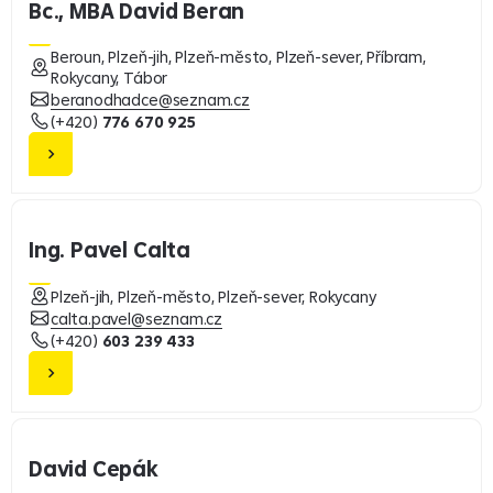
Bc., MBA David Beran
Beroun, Plzeň-jih, Plzeň-město, Plzeň-sever, Příbram,
Rokycany, Tábor
beranodhadce@seznam.cz
(+420)
776 670 925
Ing. Pavel Calta
Plzeň-jih, Plzeň-město, Plzeň-sever, Rokycany
calta.pavel@seznam.cz
(+420)
603 239 433
David Cepák