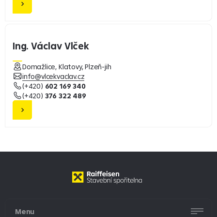
Ing. Václav Vlček
Domažlice, Klatovy, Plzeň-jih
info@vlcekvaclav.cz
(+420)
602 169 340
(+420)
376 322 489
Menu