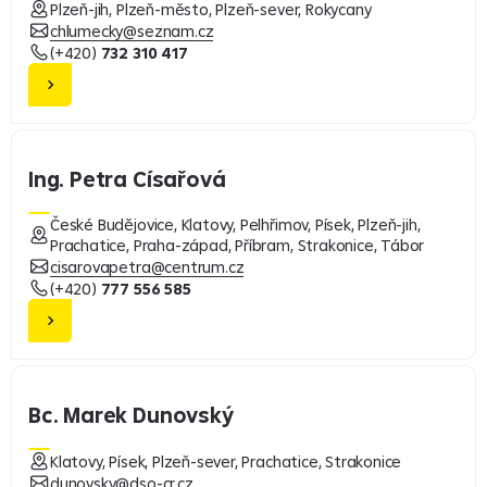
Plzeň-jih, Plzeň-město, Plzeň-sever, Rokycany
chlumecky@seznam.cz
(+420)
732 310 417
Ing. Petra Císařová
České Budějovice, Klatovy, Pelhřimov, Písek, Plzeň-jih,
Prachatice, Praha-západ, Příbram, Strakonice, Tábor
cisarovapetra@centrum.cz
(+420)
777 556 585
Bc. Marek Dunovský
Klatovy, Písek, Plzeň-sever, Prachatice, Strakonice
dunovsky@dso-cr.cz