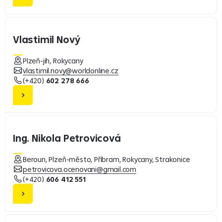
Vlastimil Nový
Plzeň-jih, Rokycany
vlastimil.novy@worldonline.cz
(+420)
602 278 666
Ing. Nikola Petrovicová
Beroun, Plzeň-město, Příbram, Rokycany, Strakonice
petrovicova.ocenovani@gmail.com
(+420)
606 412 551