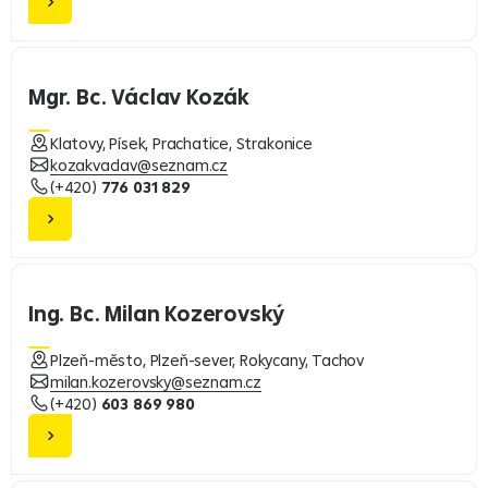
Mgr. Bc. Václav Kozák
Klatovy, Písek, Prachatice, Strakonice
kozakvaclav@seznam.cz
(+420)
776 031 829
Ing. Bc. Milan Kozerovský
Plzeň-město, Plzeň-sever, Rokycany, Tachov
milan.kozerovsky@seznam.cz
(+420)
603 869 980