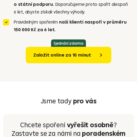
o státní podporu.
Doporučujeme proto spořit alespoň
6 let, abyste získali všechny výhody.
Pravidelným spořením
naši klienti naspoří v průměru
150 000 Kč za 6 let.
Sjednání zdarma
Založit online za 10 minut
Jsme tady
pro vás
Chcete spoření
vyřešit osobně
?
Zastavte se za námi na
poradenském