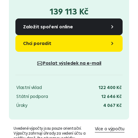
139 113 Kč
Založit spoření online
Chci poradit
Poslat výsledek na e-mail
Vlastní vklad
122 400 Kč
Státní podpora
12 646 Kč
Úroky
4 067 Kč
Uvedené výpočty jsou pouze orientační.
Více o výpočtu
Výpočty zahrnují úhrady za vedení účtu a
srážku daně. Pro závaznou nabídku