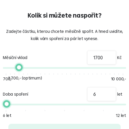
Kolik si můžete naspořit?
Zadejte částku, kterou chcete měsíčně spořit. A hned uvidíte,
kolik vám spoření za pár let vynese.
Měsíční vklad
Kč
1 700,- (optimum)
700,-
10 000,-
Doba spoření
let
6 let
12 let