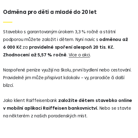
Odměna pro děti a mladé do 20 let
Stavebko s garantovaným úrokem 3,3 % ročně a státní
podporou můžete založit i dětem. Nyní navíc s
odměnou až
6 000 Kč
za
pravidelné spoření alespoň 20 tis. Kč.
Zhodnocení až 5,57 % ročně
.
Více o akci
.
Naspořené peníze využijí na školu, první bydlení nebo cestování.
Pravidelně jim může přispívat kdokoliv – vy, prarodiče či další
blízcí.
Jako klient Raiffeisenbank
založíte dětem stavebko online
v mobilní aplikaci Raiffeisen bankovnictví.
Nebo se stavte
na některém z našich poradenských míst.