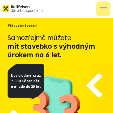
#StavebniSporeni
Samozřejmě můžete
mít stavebko s výhodným
úrokem na 6 let.
Navíc odměna až
6 000 Kč pro děti
a mladé do 20 let