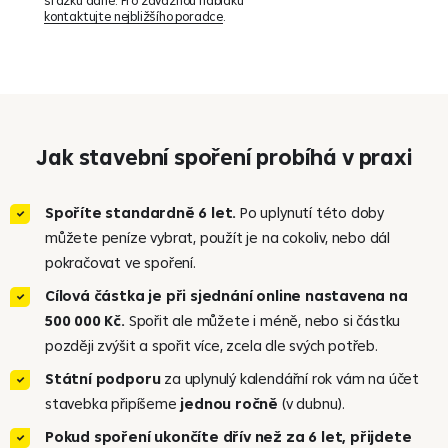
kontaktujte nejbližšího poradce
.
Jak stavební spoření probíhá v praxi
Spoříte standardně 6 let.
Po uplynutí této doby
můžete peníze vybrat, použít je na cokoliv, nebo dál
pokračovat ve spoření.
Cílová částka je při sjednání online nastavena na
500 000 Kč.
Spořit ale můžete i méně, nebo si částku
později zvýšit a spořit více, zcela dle svých potřeb.
Státní podporu
za uplynulý kalendářní rok vám na účet
stavebka připíšeme
jednou ročně
(v dubnu).
Pokud spoření ukončíte dřív než za 6 let, přijdete