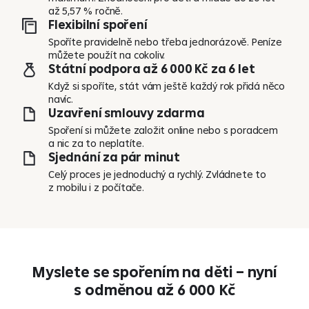
až 5,57 % ročně.
Flexibilní spoření
Spoříte pravidelně nebo třeba jednorázově. Peníze
můžete použít na cokoliv.
Státní podpora až 6 000 Kč za 6 let
Když si spoříte, stát vám ještě každý rok přidá něco
navíc.
Uzavření smlouvy zdarma
Spoření si můžete založit online nebo s poradcem
a nic za to neplatíte.
Sjednání za pár minut
Celý proces je jednoduchý a rychlý. Zvládnete to
z mobilu i z počítače.
Myslete se spořením na děti – nyní
s odměnou až 6 000 Kč