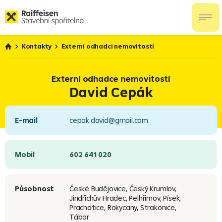
Kontakty
Externí odhadci nemovitostí
Externí odhadce nemovitostí
David Cepák
E-mail
cepak.david@gmail.com
Mobil
602 641 020
Působnost
České Budějovice, Český Krumlov,
Jindřichův Hradec, Pelhřimov, Písek,
Prachatice, Rokycany, Strakonice,
Tábor