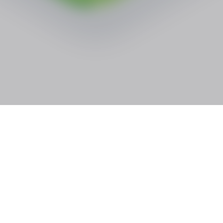
Stavební spoření
Kontakty
Rekopůjčka
Poradenská místa
Hyposplátka
Dokumenty
Dotační poradenství
Kalkulačky
Bytová družstva a SVJ