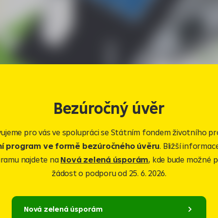
Bezúročný úvěr
vujeme pro vás ve spolupráci se Státním fondem životního pr
ní program ve formě bezúročného úvěru
. Bližší informa
ramu najdete na
Nová zelená úsporám
, kde bude možné 
žádost o podporu od 25. 6. 2026.
Nová zelená úsporám