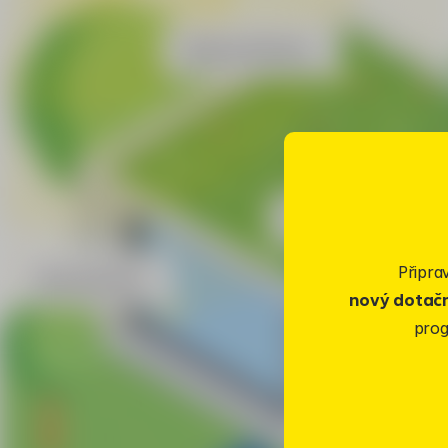
Připra
nový dotač
prog