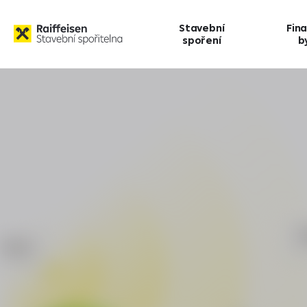
Stavební
Fin
spoření
b