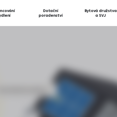
ancování
Dotační
Bytová družstva
ydlení
poradenství
a SVJ