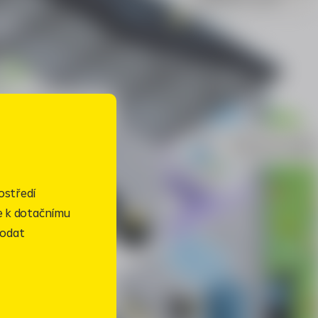
ostředí
ce k dotačnímu
podat