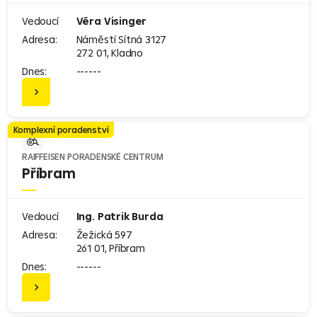
Vedoucí
Věra Visinger
Adresa:
Náměstí Sítná 3127
272 01, Kladno
Dnes:
------
Komplexní poradenství
RAIFFEISEN PORADENSKÉ CENTRUM
Příbram
Vedoucí
Ing. Patrik Burda
Adresa:
Žežická 597
261 01, Příbram
Dnes:
------