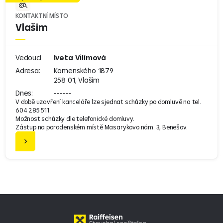
KONTAKTNÍ MÍSTO
Vlašim
Vedoucí
Iveta Vilímová
Adresa:
Komenského 1879
258 01, Vlašim
Dnes:
------
V době uzavření kanceláře lze sjednat schůzky po domluvě na tel.
604 285 511.
Možnost schůzky dle telefonické domluvy.
Zástup na poradenském místě Masarykovo nám. 3, Benešov.