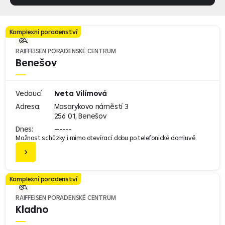
Možnosti přístupu
Bezbariérová
Komplexní poradenství
Bezbarierová s asistencí
RAIFFEISEN PORADENSKÉ CENTRUM
Benešov
Vedoucí
Iveta Vilímová
Adresa:
Masarykovo náměstí 3
256 01, Benešov
Dnes:
------
Možnost schůzky i mimo otevírací dobu po telefonické domluvě.
Komplexní poradenství
RAIFFEISEN PORADENSKÉ CENTRUM
Kladno