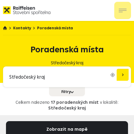
Kontakty
Poradenská místa
Poradenská místa
Středočeský kraj
Filtry
Služby
Doplňkové penzijní spoření
Celkem nalezeno
17 poradenských míst
v lokalitě:
Středočeský kraj
Úvěry pro právnické osoby
Investice
Zobrazit na mapě