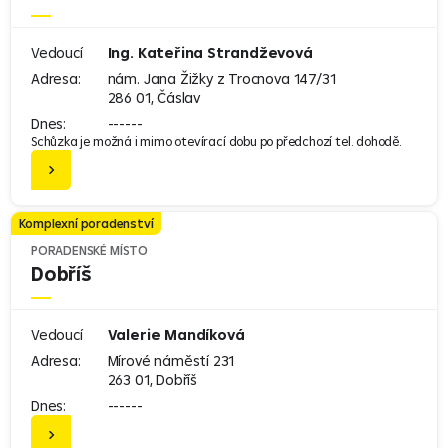
Vedoucí
Ing. Kateřina Strandževová
Adresa:
nám. Jana Žižky z Trocnova 147/31
286 01, Čáslav
Dnes:
------
Schůzka je možná i mimo otevírací dobu po předchozí tel. dohodě.
Komplexní poradenství
PORADENSKÉ MÍSTO
Dobříš
Vedoucí
Valerie Mandíková
Adresa:
Mírové náměstí 231
263 01, Dobříš
Dnes:
------