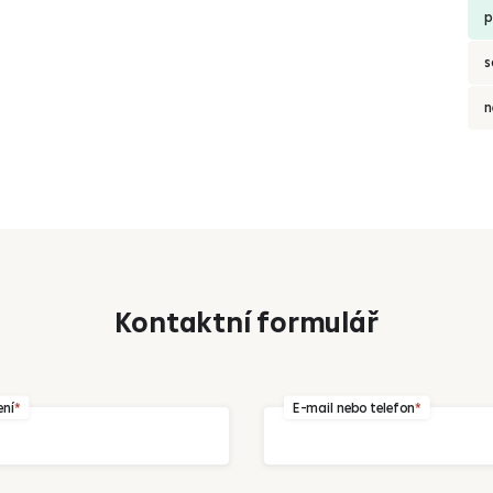
p
s
n
Kontaktní formulář
ení
E-mail nebo telefon