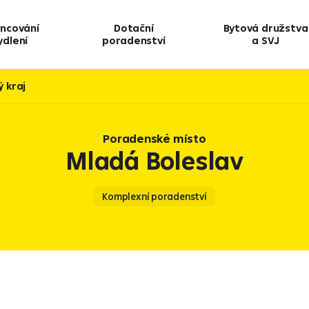
ancování
Dotační
Bytová družstva
ydlení
poradenství
a SVJ
 kraj
Poradenské místo
Mladá Boleslav
Komplexní poradenství