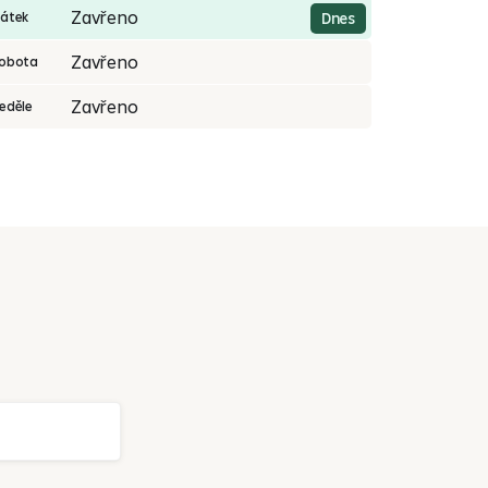
Zavřeno
átek
Dnes
Zavřeno
obota
Zavřeno
eděle