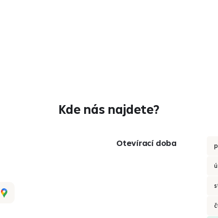
Kde nás najdete?
Otevírací doba
p
ú
s
č