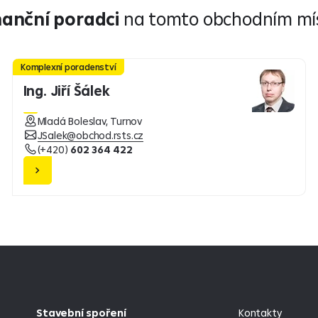
nanční poradci
na tomto obchodním mí
Komplexní poradenství
Ing. Jiří Šálek
Mladá Boleslav, Turnov
JSalek@obchod.rsts.cz
(+420)
602 364 422
Stavební spoření
Kontakty