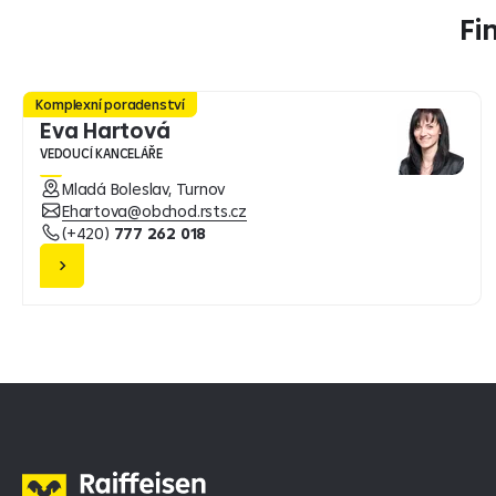
Fi
Komplexní poradenství
Eva Hartová
VEDOUCÍ KANCELÁŘE
Mladá Boleslav, Turnov
Ehartova@obchod.rsts.cz
(+420)
777 262 018