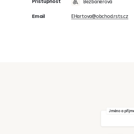
Přístupnost
Bezbariérová
Email
EHartova@obchod.rsts.cz
Jméno a příjm