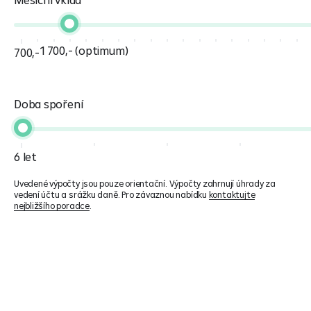
1 700,- (optimum)
700,-
Doba spoření
6 let
Uvedené výpočty jsou pouze orientační. Výpočty zahrnují úhrady za
vedení účtu a srážku daně. Pro závaznou nabídku
kontaktujte
nejbližšího poradce
.