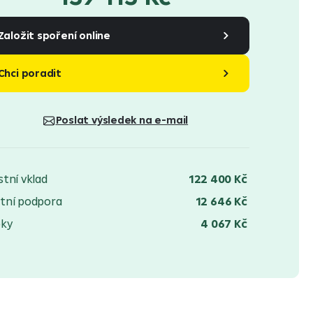
Založit spoření online
Chci poradit
Poslat výsledek na e-mail
stní vklad
122 400 Kč
tní podpora
12 646 Kč
oky
4 067 Kč