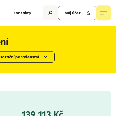
Kontakty
Můj účet
ní
Dotační poradenství
139 113 Kč