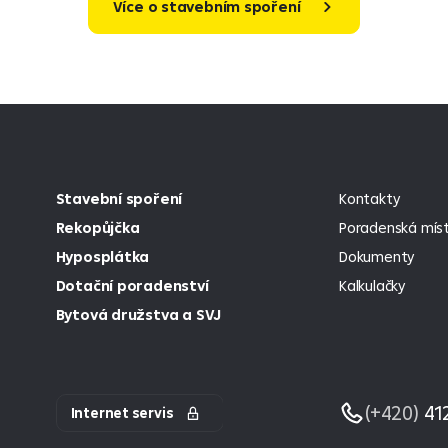
Více o stavebním spoření
Stavební spoření
Kontakty
Rekopůjčka
Poradenská míst
Hyposplátka
Dokumenty
Dotační poradenství
Kalkulačky
Bytová družstva a SVJ
(+420)
41
Internet servis