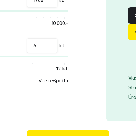
10 000,-
let
12 let
Vla
Více o výpočtu
Stá
Úr