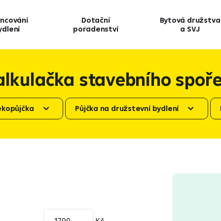
ancování
Dotační
Bytová družstva
ydlení
poradenství
a SVJ
alkulačka stavebního spoře
ekopůjčka
Půjčka na družstevní bydlení
Kč