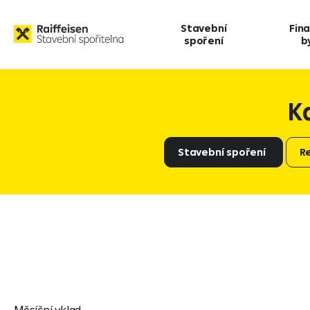
Stavební
Fin
spoření
b
K
Stavební spoření
R
Měsíční vklad