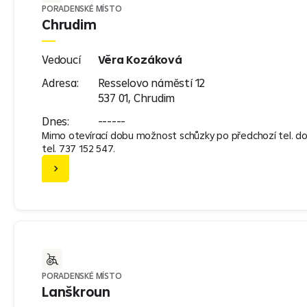
PORADENSKÉ MÍSTO
Chrudim
Vedoucí
Věra Kozáková
Adresa:
Resselovo náměstí 12
537 01, Chrudim
Dnes:
------
Mimo otevírací dobu možnost schůzky po předchozí tel. d
tel. 737 152 547.
PORADENSKÉ MÍSTO
Lanškroun