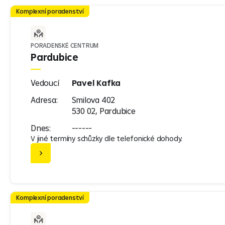
Komplexní poradenství
PORADENSKÉ CENTRUM
Pardubice
Vedoucí
Pavel Kafka
Adresa:
Smilova 402
530 02, Pardubice
Dnes:
------
V jiné termíny schůzky dle telefonické dohody.
Komplexní poradenství