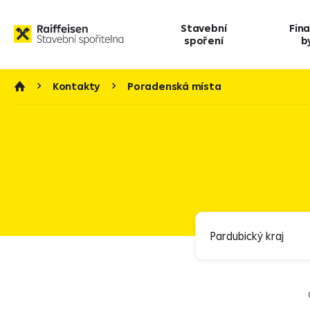
Stavební
Fin
spoření
b
Kontakty
Poradenská místa
Služby
Doplňkové pe