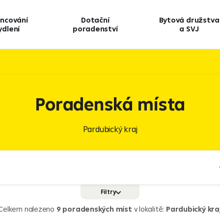
ancování
Dotační
Bytová družstva
ydlení
poradenství
a SVJ
Poradenská místa
Pardubický kraj
Filtry
nzijní spoření
Úvěry pro právnické osoby
Celkem nalezeno
9 poradenských míst
v lokalitě:
Pardubický kra