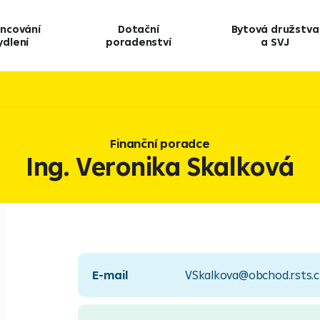
ancování
Dotační
Bytová družstva
ydlení
poradenství
a SVJ
Finanční poradce
Ing. Veronika Skalková
E-mail
VSkalkova@obchod.rsts.c