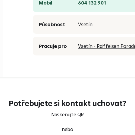
Mobil
604 132 901
Působnost
Vsetín
Pracuje pro
Vsetín - Raiffeisen Pora
Potřebujete si kontakt uchovat?
Naskenujte QR
nebo