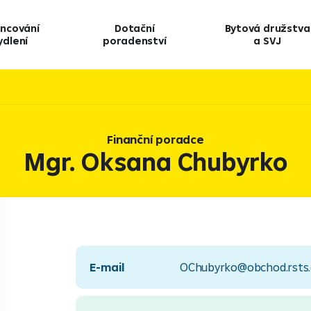
ancování
Dotační
Bytová družstva
ydlení
poradenství
a SVJ
Finanční poradce
Mgr. Oksana Chubyrko
E-mail
OChubyrko@obchod.rsts.