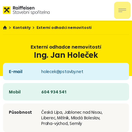
Kontakty
Externí odhadci nemovitostí
Externí odhadce nemovitostí
Ing. Jan Holeček
E-mail
holecek@pstavby.net
Mobil
604 934 541
Působnost
Česká Lípa, Jablonec nad Nisou,
Liberec, Mělník, Mladá Boleslav,
Praha-východ, Semily