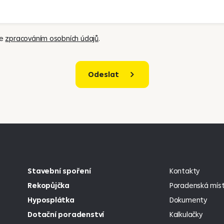
se
zpracováním osobních údajů
.
Odeslat
Stavební spoření
Kontakty
Rekopůjčka
Poradenská míst
Hyposplátka
Dokumenty
Dotační poradenství
Kalkulačky