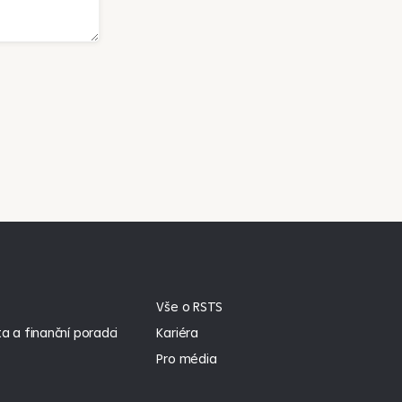
Vše o RSTS
a a finanční poradci
Kariéra
Pro média