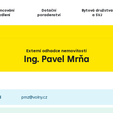
ancování
Dotační
Bytová družstva
ydlení
poradenství
a SVJ
Externí odhadce nemovitostí
Ing. Pavel Mrňa
l
pmz@volny.cz