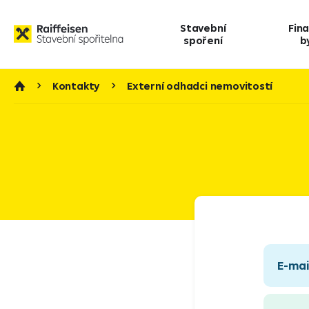
Stavební
Fin
spoření
b
Kontakty
Externí odhadci nemovitostí
E-mai