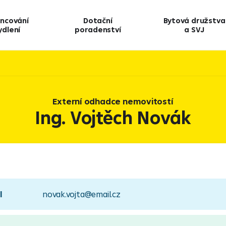
ancování
Dotační
Bytová družstva
ydlení
poradenství
a SVJ
Externí odhadce nemovitostí
Ing. Vojtěch Novák
l
novak.vojta@email.cz