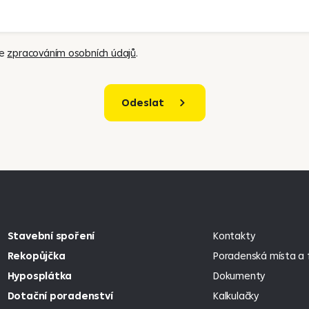
se
zpracováním osobních údajů
.
Odeslat
Stavební spoření
Kontakty
Rekopůjčka
Poradenská místa a f
Hyposplátka
Dokumenty
Dotační poradenství
Kalkulačky