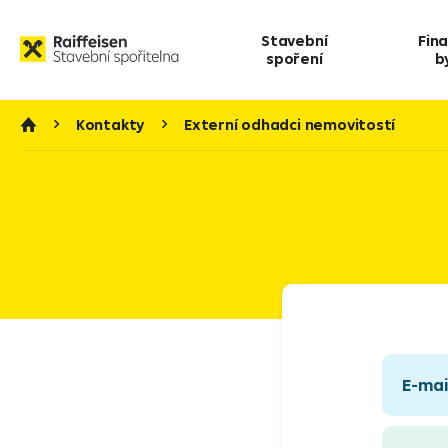
Stavební
Fin
spoření
b
Kontakty
Externí odhadci nemovitostí
E-mai