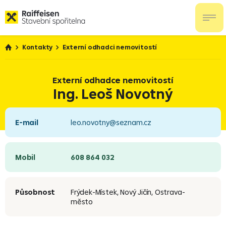
Kontakty
Externí odhadci nemovitostí
Externí odhadce nemovitostí
Ing. Leoš Novotný
E-mail
leo.novotny@seznam.cz
Mobil
608 864 032
Působnost
Frýdek-Místek, Nový Jičín, Ostrava-
město