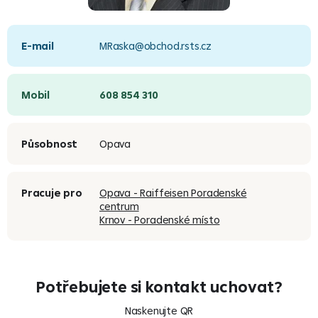
E-mail
MRaska@obchod.rsts.cz
Mobil
608 854 310
Působnost
Opava
Pracuje pro
Opava - Raiffeisen Poradenské
centrum
Krnov - Poradenské místo
Potřebujete si kontakt uchovat?
Naskenujte QR