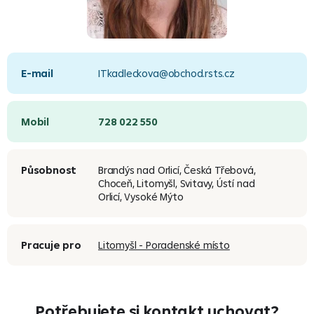
E-mail
ITkadleckova@obchod.rsts.cz
Mobil
728 022 550
Působnost
Brandýs nad Orlicí, Česká Třebová,
Choceň, Litomyšl, Svitavy, Ústí nad
Orlicí, Vysoké Mýto
Pracuje pro
Litomyšl - Poradenské místo
Potřebujete si kontakt uchovat?