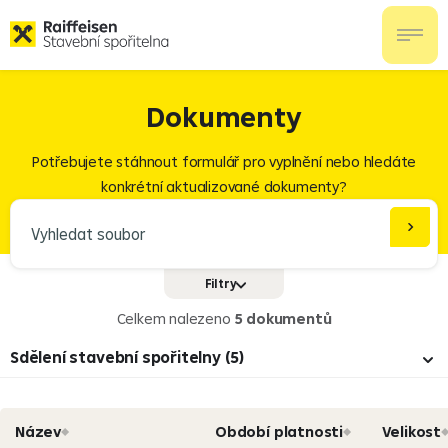
Dokumenty
Potřebujete stáhnout formulář pro vyplnění nebo hledáte
konkrétní aktualizované dokumenty?
Filtry
Formáty
PDF
Celkem nalezeno
5 dokumentů
XLS/XLSX
Sdělení stavební spořitelny (5)
DOC/DOCX
Vše (536)
Název
Období platnosti
Velikost
Dokumenty a sazebníky (26)