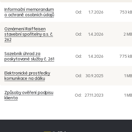
Informační memorandum
Formuláře pro fyzické osoby (30)
Od:
1.7.2026
753 k
o ochraně osobních údajů
Formuláře pro právnické osoby (26)
Oznámení Raiffeisen
Povinně uveřejňované informace (216)
stavební spořitelny a.s. č.
Od:
1.4.2026
2 M
262
Sdělení stavební spořitelny (5)
Sazebník úhrad za
Pojištění úvěru (1)
Od:
1.4.2026
775 k
poskytované služby č. 261
Archiv dokumentů (232)
Elektronické prostředky
Od:
30.9.2025
1 M
komunikace na dálku
Způsoby ověření podpisu
Od:
27.11.2023
1 M
klienta